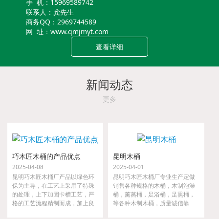
手 机：15969589742
联系人：龚先生
商务QQ：2969744589
网 址：www.qmjmyt.com
查看详细
新闻动态
更多
巧木匠木桶的产品优点
昆明木桶
2025-04-08
2025-04-01
昆明巧木匠木桶厂产品以绿色环
昆明巧木匠木桶厂专业生产定做
保为主导，在工艺上采用了特殊
销售各种规格的木桶，木制泡澡
的处理，上下加固卡槽工艺，严
桶，薰蒸桶，足浴桶，足熏桶，
格的工艺流程精制而成，加上良
等各种木制木桶，质量诚信靠
好的材质，实用，好用，耐用，
谱，一步到位！货源充足，大小