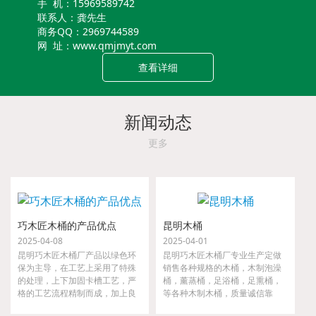
手 机：15969589742
联系人：龚先生
商务QQ：2969744589
网 址：www.qmjmyt.com
查看详细
新闻动态
更多
巧木匠木桶的产品优点
昆明木桶
2025-04-08
2025-04-01
昆明巧木匠木桶厂产品以绿色环
昆明巧木匠木桶厂专业生产定做
保为主导，在工艺上采用了特殊
销售各种规格的木桶，木制泡澡
的处理，上下加固卡槽工艺，严
桶，薰蒸桶，足浴桶，足熏桶，
格的工艺流程精制而成，加上良
等各种木制木桶，质量诚信靠
好的材质，实用，好用，耐用，
谱，一步到位！货源充足，大小